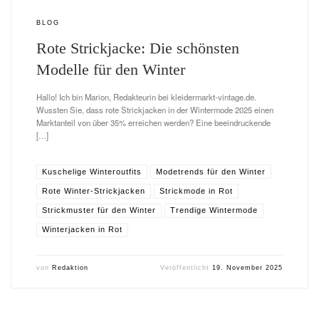
BLOG
Rote Strickjacke: Die schönsten
Modelle für den Winter
Hallo! Ich bin Marion, Redakteurin bei kleidermarkt-vintage.de.
Wussten Sie, dass rote Strickjacken in der Wintermode 2025 einen
Marktanteil von über 35% erreichen werden? Eine beeindruckende
[…]
Kuschelige Winteroutfits
Modetrends für den Winter
Rote Winter-Strickjacken
Strickmode in Rot
Strickmuster für den Winter
Trendige Wintermode
Winterjacken in Rot
von
Redaktion
Veröffentlicht
19. November 2025