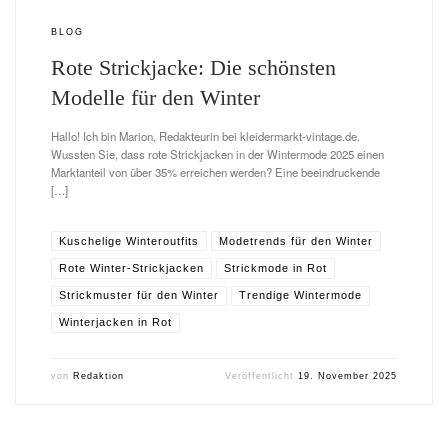
BLOG
Rote Strickjacke: Die schönsten
Modelle für den Winter
Hallo! Ich bin Marion, Redakteurin bei kleidermarkt-vintage.de.
Wussten Sie, dass rote Strickjacken in der Wintermode 2025 einen
Marktanteil von über 35% erreichen werden? Eine beeindruckende
[…]
Kuschelige Winteroutfits
Modetrends für den Winter
Rote Winter-Strickjacken
Strickmode in Rot
Strickmuster für den Winter
Trendige Wintermode
Winterjacken in Rot
von
Redaktion
Veröffentlicht
19. November 2025