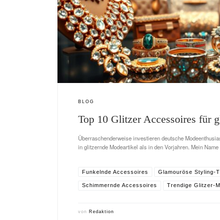
BLOG
Top 10 Glitzer Accessoires für 
Überraschenderweise investieren deutsche Modeen­thusia
in glitzernde Modeartikel als in den Vorjahren. Mein Name 
Funkelnde Accessoires
Glamouröse Styling-T
Schimmernde Accessoires
Trendige Glitzer-
von
Redaktion