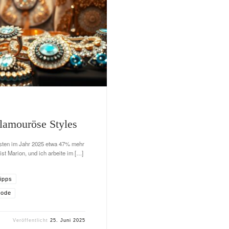
glamouröse Styles
sten im Jahr 2025 etwa 47% mehr
ist Marion, und ich arbeite im […]
ipps
Mode
Veröffentlicht
25. Juni 2025