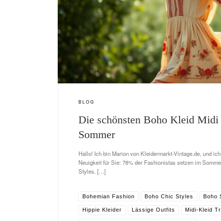
BLOG
Die schönsten Boho Kleid Midi 
Sommer
Hallo! Ich bin Marion von Kleidermarkt-Vintage.de, und i
Neuigkeit für Sie: 78% der Fashionistas setzen im Somme
Styles. […]
Bohemian Fashion
Boho Chic Styles
Boho
Hippie Kleider
Lässige Outfits
Midi-Kleid T