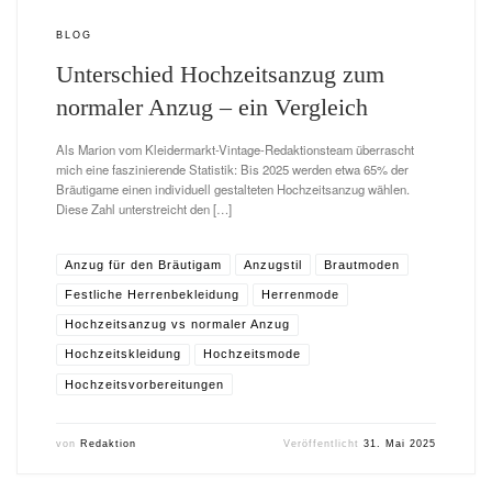
BLOG
Unterschied Hochzeitsanzug zum
normaler Anzug – ein Vergleich
Als Marion vom Kleidermarkt-Vintage-Redaktionsteam überrascht
mich eine faszinierende Statistik: Bis 2025 werden etwa 65% der
Bräutigame einen individuell gestalteten Hochzeitsanzug wählen.
Diese Zahl unterstreicht den […]
Anzug für den Bräutigam
Anzugstil
Brautmoden
Festliche Herrenbekleidung
Herrenmode
Hochzeitsanzug vs normaler Anzug
Hochzeitskleidung
Hochzeitsmode
Hochzeitsvorbereitungen
von
Redaktion
Veröffentlicht
31. Mai 2025