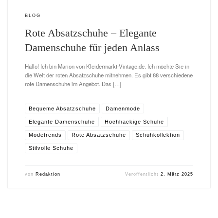
BLOG
Rote Absatzschuhe – Elegante
Damenschuhe für jeden Anlass
Hallo! Ich bin Marion von Kleidermarkt-Vintage.de. Ich möchte Sie in
die Welt der roten Absatzschuhe mitnehmen. Es gibt 88 verschiedene
rote Damenschuhe im Angebot. Das […]
Bequeme Absatzschuhe
Damenmode
Elegante Damenschuhe
Hochhackige Schuhe
Modetrends
Rote Absatzschuhe
Schuhkollektion
Stilvolle Schuhe
von
Redaktion
Veröffentlicht
2. März 2025