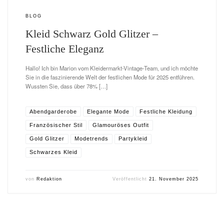
BLOG
Kleid Schwarz Gold Glitzer –
Festliche Eleganz
Hallo! Ich bin Marion vom Kleidermarkt-Vintage-Team, und ich möchte
Sie in die faszinierende Welt der festlichen Mode für 2025 entführen.
Wussten Sie, dass über 78% […]
Abendgarderobe
Elegante Mode
Festliche Kleidung
Französischer Stil
Glamouröses Outfit
Gold Glitzer
Modetrends
Partykleid
Schwarzes Kleid
von
Redaktion
Veröffentlicht
21. November 2025