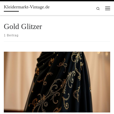
Kleidermarkt-Vintage.de
Zum Inhalt springen
Search
Men
Gold Glitzer
1 Beitrag