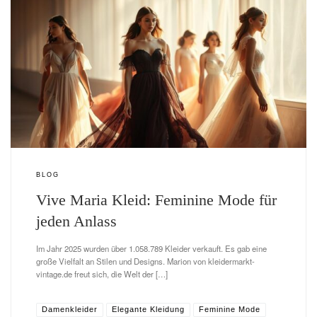
BLOG
Vive Maria Kleid: Feminine Mode für
jeden Anlass
Im Jahr 2025 wurden über 1.058.789 Kleider verkauft. Es gab eine
große Vielfalt an Stilen und Designs. Marion von kleidermarkt-
vintage.de freut sich, die Welt der […]
Damenkleider
Elegante Kleidung
Feminine Mode