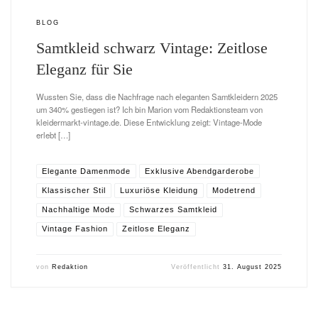
BLOG
Samtkleid schwarz Vintage: Zeitlose
Eleganz für Sie
Wussten Sie, dass die Nachfrage nach eleganten Samtkleidern 2025
um 340% gestiegen ist? Ich bin Marion vom Redaktionsteam von
kleidermarkt-vintage.de. Diese Entwicklung zeigt: Vintage-Mode
erlebt […]
Elegante Damenmode
Exklusive Abendgarderobe
Klassischer Stil
Luxuriöse Kleidung
Modetrend
Nachhaltige Mode
Schwarzes Samtkleid
Vintage Fashion
Zeitlose Eleganz
von
Redaktion
Veröffentlicht
31. August 2025