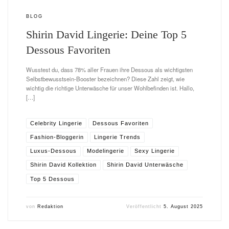
BLOG
Shirin David Lingerie: Deine Top 5
Dessous Favoriten
Wusstest du, dass 78% aller Frauen ihre Dessous als wichtigsten
Selbstbewusstsein-Booster bezeichnen? Diese Zahl zeigt, wie
wichtig die richtige Unterwäsche für unser Wohlbefinden ist. Hallo,
[…]
Celebrity Lingerie
Dessous Favoriten
Fashion-Bloggerin
Lingerie Trends
Luxus-Dessous
Modelingerie
Sexy Lingerie
Shirin David Kollektion
Shirin David Unterwäsche
Top 5 Dessous
von
Redaktion
Veröffentlicht
5. August 2025