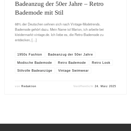
Badeanzug der 50er Jahre – Retro
Bademode mit Stil
68% der Deutschen sehnen sich nach Vintage-Modetrends.
Bademode gehört dazu. Mein Name ist Marion, ich arbeite bei
kleidermarkt-vintage.de. Ich liebe es, die Retro-Bademode zu
entdecken, […]
1950s Fashion
Badeanzug der 50er Jahre
Modische Bademode
Retro Bademode
Retro Look
Stilvolle Badeanzüge
Vintage Swimwear
von
Redaktion
Veröffentlicht
24. März 2025