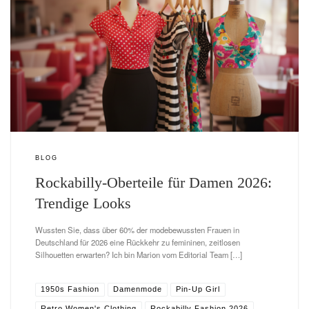
BLOG
Rockabilly-Oberteile für Damen 2026:
Trendige Looks
Wussten Sie, dass über 60% der modebewussten Frauen in
Deutschland für 2026 eine Rückkehr zu femininen, zeitlosen
Silhouetten erwarten? Ich bin Marion vom Editorial Team […]
1950s Fashion
Damenmode
Pin-Up Girl
Retro Women's Clothing
Rockabilly Fashion 2026