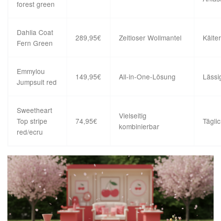
forest green
Dahlia Coat
289,95€
Zeitloser Wollmantel
Kälte
Fern Green
Emmylou
149,95€
All-in-One-Lösung
Lässi
Jumpsuit red
Sweetheart
Vielseitig
Top stripe
74,95€
Tägli
kombinierbar
red/ecru