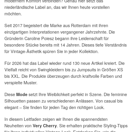
modernem Komfort verbinden? Genau hier setzt das
niederländische Label an, das wir Ihnen heute vorstellen
möchten.
Seit 2017 begeistert die Marke aus Rotterdam mit ihren
einzigartigen Interpretationen vergangener Jahrzehnte. Die
Gründerin Caroline Poiesz begann ihre Leidenschaft für
besondere Stücke bereits mit 14 Jahren. Dieses tiefe Verständnis
für Vintage-Ästhetik spüren Sie in jeder Kollektion.
Für 2026 hat das Label wieder rund 130 neue Artikel kreiert. Die
Vielfalt reicht von Swingkleidern bis zu Jumpsuits in Größen XS
bis XXL. Die Produkte überzeugen durch kraftvolle Farben und
verspielte Muster.
Diese
setzt Ihre Weiblichkeit perfekt in Szene. Die feminine
Mode
Silhouetten passen zu verschiedenen Anlässen. Von casual bis
elegant – Sie finden für jeden Tag den richtigen Look.
In diesem Leitfaden zeigen wir Ihnen die spannendsten
Neuheiten von
. Sie erhalten praktische Styling-Tipps
Very Cherry
für Ihren individuellen Vintage-Look. Entdecken Sie, wie die