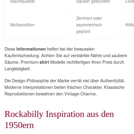
Saumqualität
Sauber gebündelt
Loc
Zentriert oder
Motivposition
asymmetrisch
Will
geplant
Diese
helfen bei der bewussten
Informationen
Kaufentscheidung. Achten Sie auf verstärkte Nähte und saubere
Säume. Premium-
Modelle rechtfertigen ihren Preis durch
shirt
Langlebigkeit.
Die Design-Philosophie der Marke verrät viel über Authentizität.
Moderne Interpretationen bieten frischen Charakter. Klassische
Reproduktionen bewahren den Vintage-Charme.
Rockabilly Inspiration aus den
1950ern