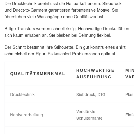
Die Drucktechnik beeinflusst die Haltbarkeit enorm. Siebdruck
und Direct-to-Garment garantieren farbintensive Motive. Sie
überstehen viele Waschgänge ohne Qualitätsverlust.
Billige Transfers werden schnell rissig. Hochwertige Drucke fühlen
sich kaum erhaben an. Sie bleiben bei Dehnung flexibel.
Der Schnitt bestimmt Ihre Silhouette. Ein gut konstruiertes
shirt
schmeichelt der Figur. Es kaschiert Problemzonen optimal.
HOCHWERTIGE
MI
QUALITÄTSMERKMAL
AUSFÜHRUNG
VA
Drucktechnik
Siebdruck, DTG
Plas
Verstärkte
Nahtverarbeitung
Einf
Schulternähte