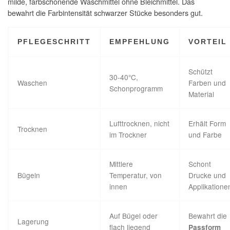
milde, farbschonende Waschmittel ohne Bleichmittel. Das
bewahrt die Farbintensität schwarzer Stücke besonders gut.
PFLEGESCHRITT
EMPFEHLUNG
VORTEIL
Schützt
30-40°C,
Waschen
Farben und
Schonprogramm
Material
Lufttrocknen, nicht
Erhält Form
Trocknen
im Trockner
und Farbe
Mittlere
Schont
Bügeln
Temperatur, von
Drucke und
innen
Applikatione
Auf Bügel oder
Bewahrt die
Lagerung
flach liegend
Passform