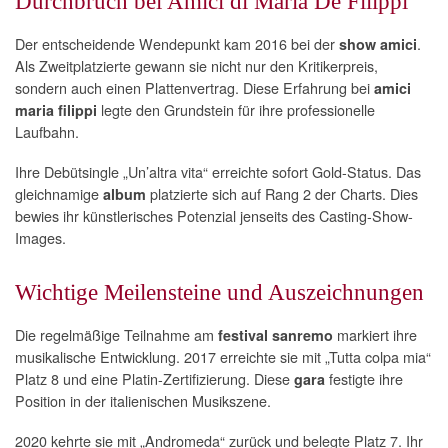
Durchbruch bei Amici di Maria De Filippi
Der entscheidende Wendepunkt kam 2016 bei der
.
show amici
Als Zweitplatzierte gewann sie nicht nur den Kritikerpreis,
sondern auch einen Plattenvertrag. Diese Erfahrung bei
amici
legte den Grundstein für ihre professionelle
maria filippi
Laufbahn.
Ihre Debütsingle „Un’altra vita“ erreichte sofort Gold-Status. Das
gleichnamige
platzierte sich auf Rang 2 der Charts. Dies
album
bewies ihr künstlerisches Potenzial jenseits des Casting-Show-
Images.
Wichtige Meilensteine und Auszeichnungen
Die regelmäßige Teilnahme am
markiert ihre
festival sanremo
musikalische Entwicklung. 2017 erreichte sie mit „Tutta colpa mia“
Platz 8 und eine Platin-Zertifizierung. Diese
festigte ihre
gara
Position in der italienischen Musikszene.
2020 kehrte sie mit „Andromeda“ zurück und belegte Platz 7. Ihr