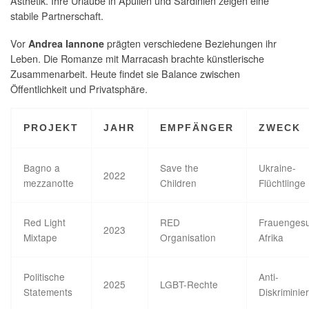
Ästhetik. Ihre Urlaube in Apulien und Sardinien zeigen eine
stabile Partnerschaft.
Vor
prägten verschiedene Beziehungen ihr
Andrea Iannone
Leben. Die Romanze mit Marracash brachte künstlerische
Zusammenarbeit. Heute findet sie Balance zwischen
Öffentlichkeit und Privatsphäre.
PROJEKT
JAHR
EMPFÄNGER
ZWECK
Bagno a
Save the
Ukraine-
2022
mezzanotte
Children
Flüchtlinge
Red Light
RED
Frauengesu
2023
Mixtape
Organisation
Afrika
Politische
Anti-
2025
LGBT-Rechte
Statements
Diskriminie